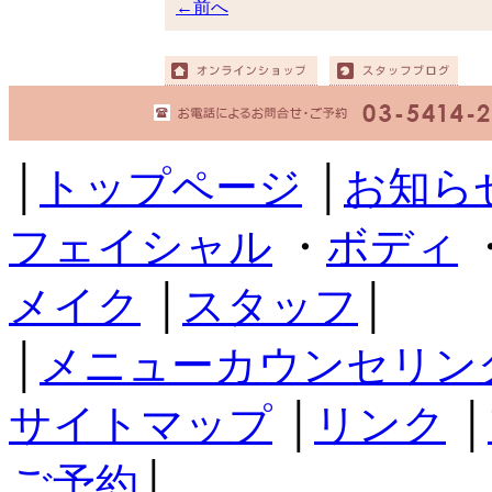
←前へ
│
トップページ
│
お知ら
フェイシャル
・
ボディ
メイク
│
スタッフ
│
│
メニューカウンセリン
サイトマップ
│
リンク
│
ご予約
│