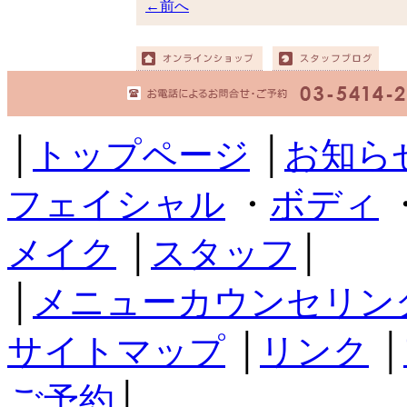
←前へ
│
トップページ
│
お知ら
フェイシャル
・
ボディ
メイク
│
スタッフ
│
│
メニューカウンセリン
サイトマップ
│
リンク
│
ご予約
│