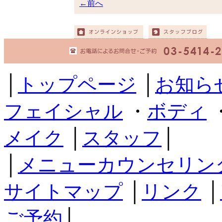
←前へ
│
トップページ
│
お知ら
フェイシャル
・
ボディ
メイク
│
スタッフ
│
│
メニューカウンセリン
サイトマップ
│
リンク
│
ご予約
│