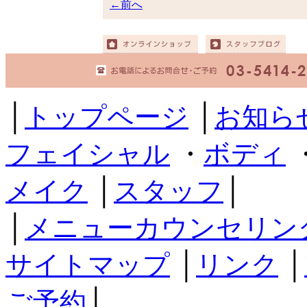
←前へ
│
トップページ
│
お知ら
フェイシャル
・
ボディ
メイク
│
スタッフ
│
│
メニューカウンセリン
サイトマップ
│
リンク
│
ご予約
│